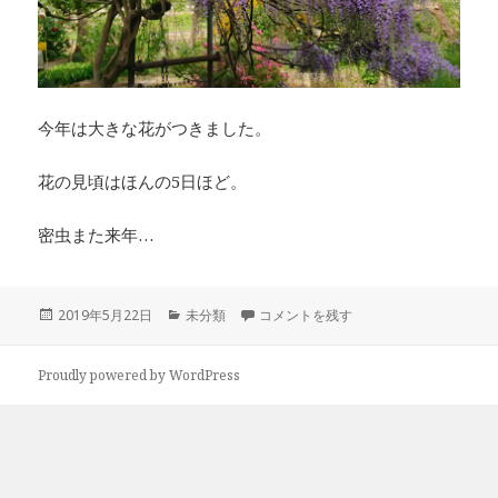
今年は大きな花がつきました。
花の見頃はほんの5日ほど。
密虫また来年…
投
カ
教室裏の藤が散り始めた に
2019年5月22日
未分類
コメントを残す
稿
テ
日:
ゴ
リ
Proudly powered by WordPress
ー