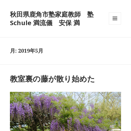
秋田県鹿角市塾家庭教師 塾
Schule 満流儀 安保 満
メニュ
ーとウ
ィジェ
ット
月:
2019年5月
教室裏の藤が散り始めた