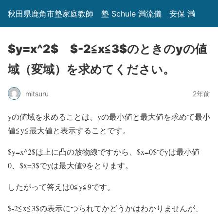
秋田県鹿角市塾家庭教師 塾 Schule 満流儀 安保 満
$y=x^2$ $-2≦x≦3$のときのyの値
域（変域）を求めてください。
mitsuru
2年前
yの値域を求めることは、yの最小値と最大値を求めて最小
値≦y≦最大値と表示することです。
$y=x^2$は上に凸の放物線ですから、$x=0$でyは最小値
0、$x=3$でyは最大値9をとります。
したがって答えは0≦y≦9です。
$-2≦x≦3$の表示につられてかどうかはわかりませんが、