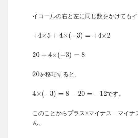
イコールの右と左に同じ数をかけてもイ
+
4
×
5
+
4
×
(
−
3
)
=
+
4
×
2
20
+
4
×
(
−
3
)
=
8
20
と
、
を
移
項
す
る
を
移
項
す
る
と
、
4
×
(
−
3
)
=
8
−
20
=
−
12
で
す
。
で
す
。
このことからプラス×マイナス＝マイナ
ん。