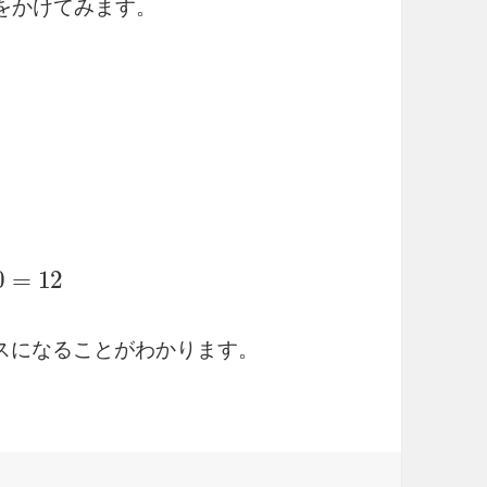
を
か
け
て
み
ま
す
。
スになることがわかります。