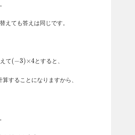
。
替えても答えは同じです。
入
れ
替
え
て
(
−
3
)
×
4
と
替
え
て
と
す
る
と
、
算
す
る
こ
と
に
な
り
ま
す
か
計
算
す
る
こ
と
に
な
り
ま
す
か
ら
、
て
。
か
け
て
み
ま