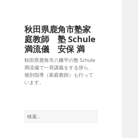
秋田県鹿角市塾家
庭教師 塾 Schule
満流儀 安保 満
秋田県鹿角市八幡平の塾 Schule
満流儀で一斉講義をする傍ら、
個別指導（家庭教師）も行って
います。
検
索: