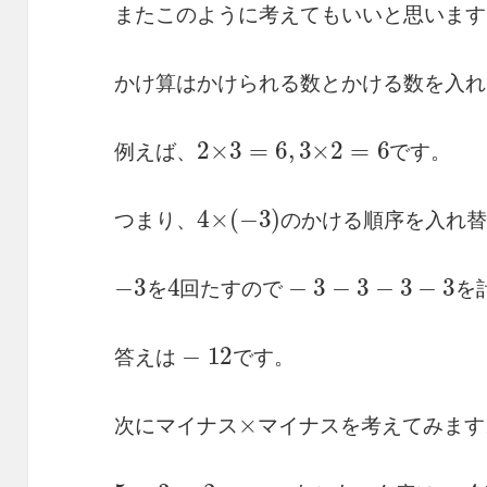
またこのように考えてもいいと思います
かけ算はかけられる数とかける数を入れ
例
え
ば
、
2
×
3
=
6
,
3
×
2
=
6
で
す
。
例
え
ば
、
で
す
。
つ
す
ま
る
り
と
、
、
4
×
(
−
3
)
の
か
け
る
順
序
を
つ
ま
り
、
の
か
け
る
順
序
を
入
れ
−
ら
3
、
を
4
回
た
す
の
で
−
3
−
3
−
3
−
3
を
計
を
回
た
す
の
で
を
答
す
え
。
は
−
12
で
答
え
は
で
す
。
次
み
に
ま
マ
す
イ
。
ナ
ス
×
マ
イ
ナ
ス
を
考
え
次
に
マ
イ
ナ
ス
マ
イ
ナ
ス
を
考
え
て
み
ま
す
5
す
−
。
3
=
2
の
=
の
右
と
左
に
今
度
は
−
4
を