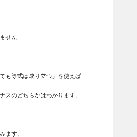
ません。
ても等式は成り立つ」を使えば
ナスのどちらかはわかります。
て
み
ま
み
ま
す
。