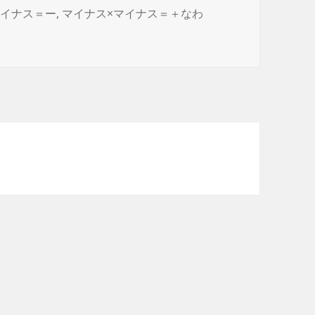
マイナス＝ー
,
マイナス×マイナス＝＋なわ
＝＋なわけ に