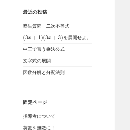
最近の投稿
塾生質問 二次不等式
(
3
x
+
1
)
(
3
x
+
3
)
を展開せよ。
中三で習う乗法公式
文字式の展開
因数分解と分配法則
固定ページ
指導者について
英数を無敵に！