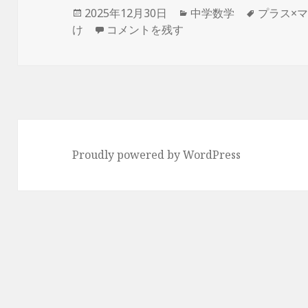
投
カ
タ
2025年12月30日
中学数学
プラス×
稿
プラス×マイナス＝ー,マイナス×マイナス
テ
グ
け
コメントを残す
日:
ゴ
リ
ー
Proudly powered by WordPress