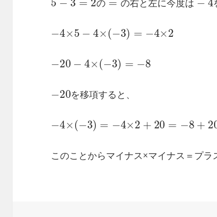
の
の
右
と
左
に
今
度
は
−
4
×
5
−
4
×
(
−
3
)
=
−
4
×
2
−
20
−
4
×
(
−
3
)
=
−
8
−
と
20
、
を
移
項
す
る
を
移
項
す
る
と
、
−
4
×
(
−
3
)
=
−
4
×
2
+
20
=
−
8
+
20
=
12
このことからマイナス×マイナス＝プラ