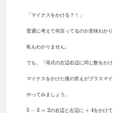
「マイナスをかける？！」
普通に考えて何言ってるのか意味わかり
私もわかりません。
でも、「等式の左辺右辺に同じ数をかけ
マイナスをかけた後の答えがプラスマイ
やってみましょう。
5
す
−
。
3
=
2
の
右
辺
と
左
辺
に
+
4
を
か
け
の
右
辺
と
左
辺
に
を
か
け
て