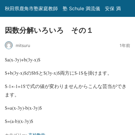
秋田県鹿角市塾家庭教師 塾 Schule 満流儀 安保 満
因数分解いろいろ その１
mitsuru
1年前
$a(x-3y)+b(3y-x)$
$+b(3y-x)$の$b$と$(3y-x)$両方に$-1$を掛けます。
$-1×-1=1$で式の値が変わりませんからこんな芸当ができ
ます。
$=a(x-3y)-b(x-3y)$
$=(a-b)(x-3y)$
カテゴリー:
高校数学